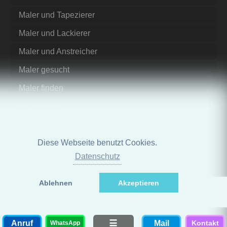
Maler und Tapezierer
Maler und Lackierer
Maler und Anstreicher
Maler gesucht
Maler finden
Anstreicher
Diese Webseite benutzt Cookies.
Datenschutz
© www.malerbetrieb-semy.de. Alle Rechte vorbehalten
Ablehnen
Akzeptieren
sx
Anruf
Mail
WhatsApp
Kontakt